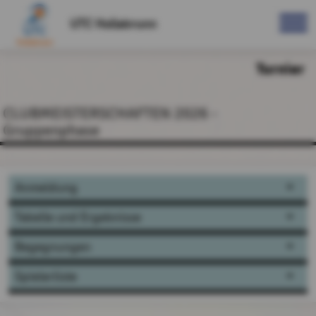
UTC Hollabrunn
Turnier
CLUBMEISTERSCHAFTEN 2026 -
Gruppenphase
Anmeldung
Tabelle und Ergebnisse
Begegnungen
Spielerliste