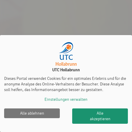
UTC Hollabrunn
Dieses Portal verwendet Cookies für ein optimales Erlebnis und für die
anonyme Analyse des Online-Verhaltens der Besucher. Diese Analyse
soll helfen, das Informationsangebot besser zu gestalten.
Einstellungen verwalten
Alle ablehnen
Alle
UTC Hollabrunn |
Impressum
|
Datenschutz- und
akzeptieren
Nutzungsbedingungen
|
Cookie Policy
© 2012-2026
eTennis