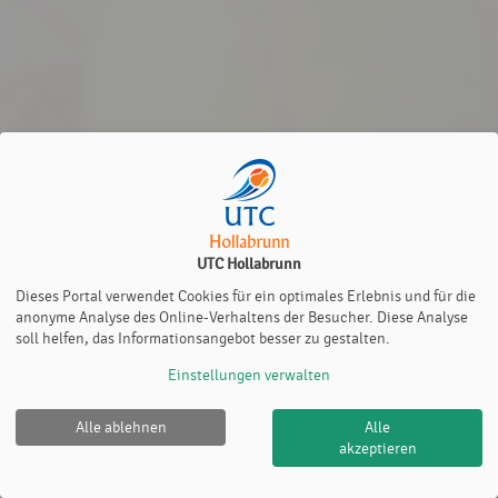
UTC Hollabrunn
Dieses Portal verwendet Cookies für ein optimales Erlebnis und für die
anonyme Analyse des Online-Verhaltens der Besucher. Diese Analyse
soll helfen, das Informationsangebot besser zu gestalten.
Einstellungen verwalten
Alle ablehnen
Alle
UTC Hollabrunn |
Impressum
|
Datenschutz- und
akzeptieren
Nutzungsbedingungen
|
Cookie Policy
© 2012-2026
eTennis