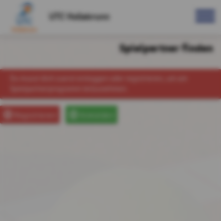
UTC Hollabrunn
Spielpartner finden
Du musst dich zuerst einloggen oder registrieren, um am
Spielpartnerprogramm teilzunehmen.
Registrieren
Anmelden