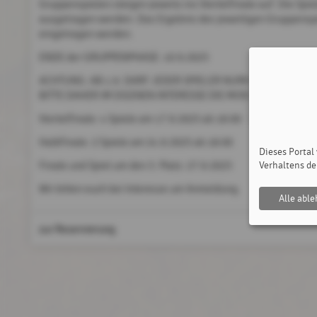
Gruppenspielen steigen jeweils ins Viertelfinale auf. Die Spi
ausgetragen werden. Das Ergebnis des jeweiligen Gruppensp
eingetragen werden.
ENDE der GRUPPENPHASE: 10.9.2025
ACHTUNG: AB 1.9. DARF JEDER SPIELER NURMEHR 1 GRUPP
BITTE DAHER IM EIGENEN INTERESSE DIE MONATE DAVOR 
Viertelfinale: 4 Spiele am 17.9.2025 ab 18:00
Halbfinale: 2 Spiele am 24.9.2025 ab 18:00
Dieses Portal
Verhaltens de
Finale und Spiel um den 3. Platz: 27.9.2025
Wir bitten euch bei Interesse um Anmeldung.
Alle abl
zur Reservierung