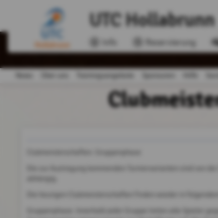
UTC Hollabrunn
Info
Reservierung
News
Über uns
Trainingsangebote
Sponsoren
Hilfe
Soc
Clubmeiste
Clubmeisterschaften: Gruppenphase
Die zur Austragung kommenden Turniervarianten sind von der
abhängig.
Die heurigen Clubmeisterschaften finden wieder in folgende
Gruppenphase: Innerhalb jeder Gruppe treten alle Spieler geg