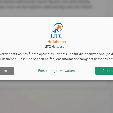
ele können während der Saison flexibel und selbstständig
iels muss von den Spielern selbstständig nach dem Match
ENSPIEL BIS ZUM ENDE DER GRUPPENPHASE ABSOLVIEREN.
NUTZEN UM ALLE SPIELE DURCHZUBEKOMMEN.
UTC Hollabrunn
 verwendet Cookies für ein optimales Erlebnis und für die anonyme Analyse 
r Besucher. Diese Analyse soll helfen, das Informationsangebot besser zu ge
ehnen
Einstellungen verwalten
Alle ak