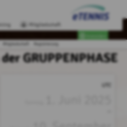
ining
Mitgliedschaft
Anmelden
Mitgliedschaft
Registrierung
nn der GRUPPENPHASE
UTC
1. Juni 2025
Sonntag,
bis
10. September