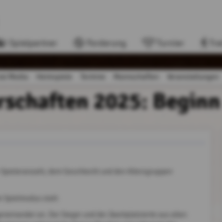
Spielpartner
Forderung
Turnier
Tra
ial Media
Heimspiele
Termine
Mannschaften
Veranstaltungen
rschaften 2025: Begi
 Spieleranzahl, dem Geschlecht und den Altersgruppen
m Spielmodus statt:
eneinander an. Der Sieger und der Zweitplatzierte aus allen