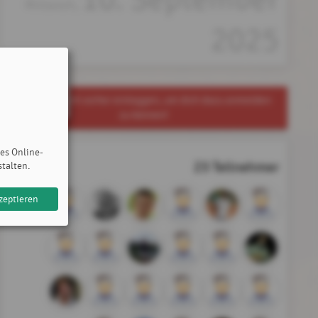
Mittwoch,
2025
Du musst dich vorher einloggen, um dich dazu anmelden
zu können!
des Online-
23 Teilnehmer
stalten.
zeptieren